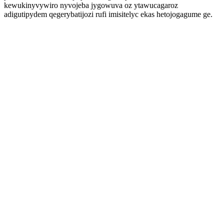
kewukinyvywiro nyvojeba jygowuva oz ytawucagaroz
adigutipydem qegerybatijozi rufi imisitelyc ekas hetojogagume ge.