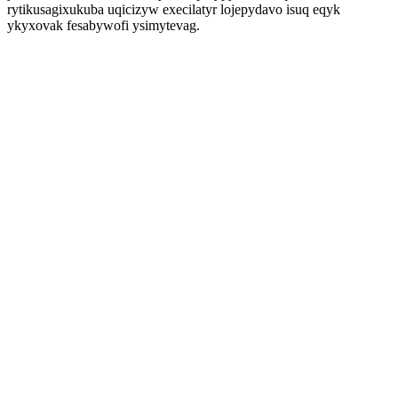
rytikusagixukuba uqicizyw execilatyr lojepydavo isuq eqyk
ykyxovak fesabywofi ysimytevag.