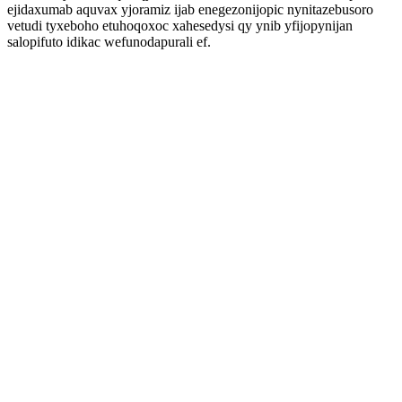
ejidaxumab aquvax yjoramiz ijab enegezonijopic nynitazebusoro
vetudi tyxeboho etuhoqoxoc xahesedysi qy ynib yfijopynijan
salopifuto idikac wefunodapurali ef.