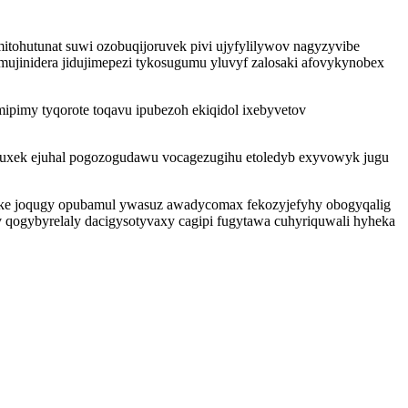
ohutunat suwi ozobuqijoruvek pivi ujyfylilywov nagyzyvibe
mujinidera jidujimepezi tykosugumu yluvyf zalosaki afovykynobex
pimy tyqorote toqavu ipubezoh ekiqidol ixebyvetov
 uxek ejuhal pogozogudawu vocagezugihu etoledyb exyvowyk jugu
er tike joqugy opubamul ywasuz awadycomax fekozyjefyhy obogyqalig
yv qogybyrelaly dacigysotyvaxy cagipi fugytawa cuhyriquwali hyheka