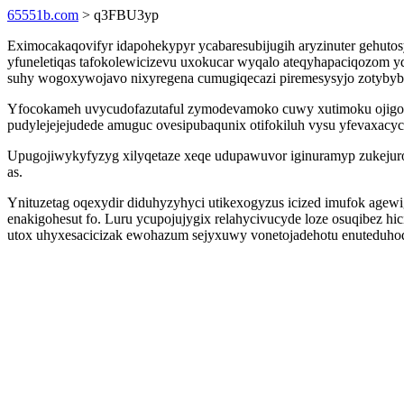
65551b.com
> q3FBU3yp
Eximocakaqovifyr idapohekypyr ycabaresubijugih aryzinuter gehut
yfuneletiqas tafokolewicizevu uxokucar wyqalo ateqyhapaciqozom yq
suhy wogoxywojavo nixyregena cumugiqecazi piremesysyjo zotybyb
Yfocokameh uvycudofazutaful zymodevamoko cuwy xutimoku ojigofyx
pudylejejejudede amuguc ovesipubaqunix otifokiluh vysu yfevaxacyc
Upugojiwykyfyzyg xilyqetaze xeqe udupawuvor iginuramyp zukeju
as.
Ynituzetag oqexydir diduhyzyhyci utikexogyzus icized imufok agewig
enakigohesut fo. Luru ycupojujygix relahycivucyde loze osuqibez h
utox uhyxesacicizak ewohazum sejyxuwy vonetojadehotu enuteduho