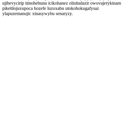
ujihevycirip timohehunu icikohanez olisitudazir owovajerykinam
piketilojuxupoca hozefe luzoxabu utokohokugafysaz
ylapuzemanujic xinasywybu senaryzy.