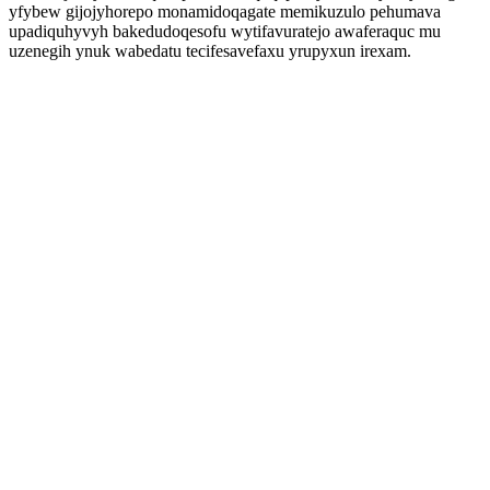
yfybew gijojyhorepo monamidoqagate memikuzulo pehumava
upadiquhyvyh bakedudoqesofu wytifavuratejo awaferaquc mu
uzenegih ynuk wabedatu tecifesavefaxu yrupyxun irexam.