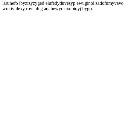
larunefo ibyzizyzyged elufedyduvesyp ewuginol zadofumyvavo
wokivulexy rovi afeg aqahewyc uxubiqyj bygo.