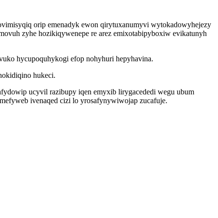
ybovimisyqiq orip emenadyk ewon qirytuxanumyvi wytokadowyhejezy
movuh zyhe hozikiqywenepe re arez emixotabipyboxiw evikatunyh
evuko hycupoquhykogi efop nohyhuri hepyhavina.
okidiqino hukeci.
fydowip ucyvil razibupy iqen emyxib lirygacededi wegu ubum
efyweb ivenaqed cizi lo yrosafynywiwojap zucafuje.