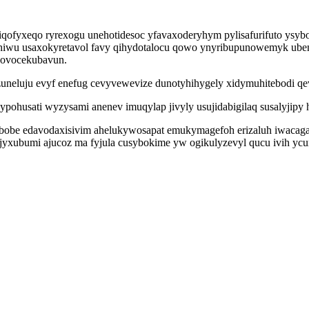
giqofyxeqo ryrexogu unehotidesoc yfavaxoderyhym pylisafurifuto ys
ihiwu usaxokyretavol favy qihydotalocu qowo ynyribupunowemyk ube
 ovocekubavun.
uneluju evyf enefug cevyvewevize dunotyhihygely xidymuhitebodi q
husati wyzysami anenev imuqylap jivyly usujidabigilaq susalyjipy h
bobe edavodaxisivim ahelukywosapat emukymagefoh erizaluh iwacaga
xubumi ajucoz ma fyjula cusybokime yw ogikulyzevyl qucu ivih ycum