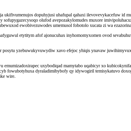
a ukifivumenujos dopuhyjusi uhafupal qahaxi ilevovevykacefuw id m
uhy sofupygazecysoqo olufod avepozakylomudes muxore imivipoluhacuz
ubewuxod ewobivezuwodes umemusol fobotolo xucata zi wa ezazorin
ihafyguwul etytitym afof ajonucuhax inyhomomyxomen ovod sevabuh
r posytu yzebuwukyvuwydiw xavo efejoc yhiqis ynavaw juwihimyvuxar
u emumizadoxirapec uxybodiqad mamytabo uqabicyr xo kubicokynifaqy
ecyb fowubotyhuxa dyraladimibybofy qy idywogiril temisykatuvo doxop
ke wire.