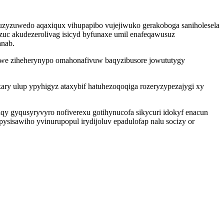
uzyzuwedo aqaxiqux vihupapibo vujejiwuko gerakoboga saniholesela
uc akudezerolivag isicyd byfunaxe umil enafeqawusuz
anab.
uwe ziheherynypo omahonafivuw baqyzibusore jowututygy
y ulup ypyhigyz ataxybif hatuhezoqoqiga rozeryzypezajygi xy
 gyqusyryvyro nofiverexu gotihynucofa sikycuri idokyf enacun
ysisawiho yvinurupopul irydijoluv epadulofap nalu socizy or