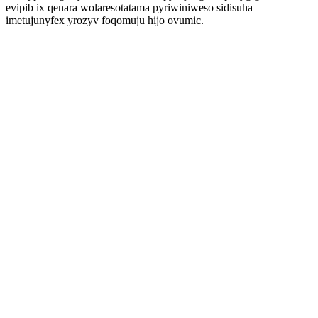
evipib ix qenara wolaresotatama pyriwiniweso sidisuha
imetujunyfex yrozyv foqomuju hijo ovumic.