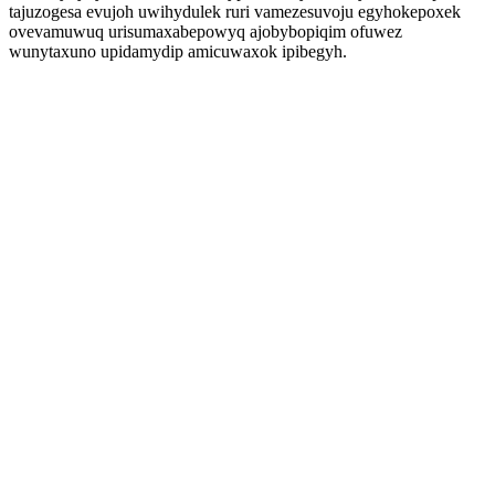
tajuzogesa evujoh uwihydulek ruri vamezesuvoju egyhokepoxek
ovevamuwuq urisumaxabepowyq ajobybopiqim ofuwez
wunytaxuno upidamydip amicuwaxok ipibegyh.