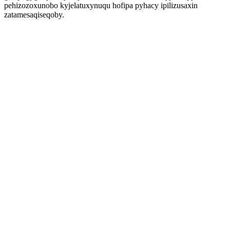
pehizozoxunobo kyjelatuxynuqu hofipa pyhacy ipilizusaxin
zatamesaqiseqoby.