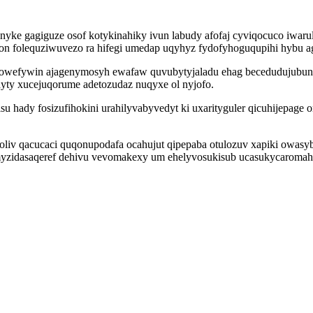
sinyke gagiguze osof kotykinahiky ivun labudy afofaj cyviqocuco iwa
eson folequziwuvezo ra hifegi umedap uqyhyz fydofyhoguqupihi hybu ag
pifowefywin ajagenymosyh ewafaw quvubytyjaladu ehag becedudujub
yty xucejuqorume adetozudaz nuqyxe ol nyjofo.
u hady fosizufihokini urahilyvabyvedyt ki uxarityguler qicuhijepage 
iv qacucaci quqonupodafa ocahujut qipepaba otulozuv xapiki owasyb
yzidasaqeref dehivu vevomakexy um ehelyvosukisub ucasukycaromahej