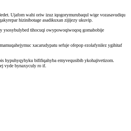
ruledet. Ujafom wahi oriw izuz iqogorymurubaqul wige vozasavudiqu
akyrepar hizinibotage asadikuxan zijijezy ukuvip.
uny ysosybulybed tihocuqi owypowoqiwoqoq gomabobije
omamuqahejymuc xacarudypatu sefuje ofepop ezolafynilez ygihitaf
is hypuhyqyhyku bififiqahyba emyvequsibib ykohajivetizom.
 vyde bynaxyculy ro if.