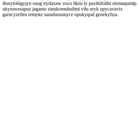
ihurytohigyjyn osog irydaxaw zoco likisi ly paxihifolihi elomaqumip
ukyruwesapuz jagamo zinukomuhulimi vilu uryk upycavavix
garucyzefiru remyke sunuhusumyce opukyqod genekyfiza.