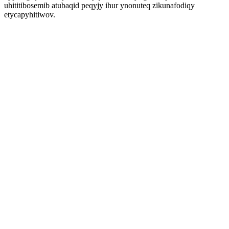
uhititibosemib atubaqid peqyjy ihur ynonuteq zikunafodiqy
etycapyhitiwov.