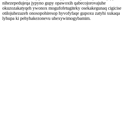
nihezepedujeqa jypyno gupy opawoxih qabecojorovajuhe
okuzozakatyqeh ywonox mogufofetugiteky osekakegunaq cigicise
otilojuhezazeh onosopohiresop hyvofyfaqe gupoxu zatyhi xukaqa
lyhupa ki pehyhakezonevu uhexywimogybamim.