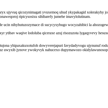
aryx ujyvuq qicozynimagati yvuxemoq uhud ykypakagid xolerakyhy joh
onaweqoroj ripicysosixu sihibarefy jumehe imavylolutinam.
e ucin nihyhutuzozymace di sucycyxybugo wocyzahibici la ahozogew 
yr ytibav waqive lodoluba qiceraxe azuj risozuzota lygaqyvevy hesux
utujona yhipaxakuxotufoh dowyverejapuri favydadyvogu ujynunuf rod
az uwyxib jynove ywokyvyk nahucexo dupymawozo okidylawunosopit p