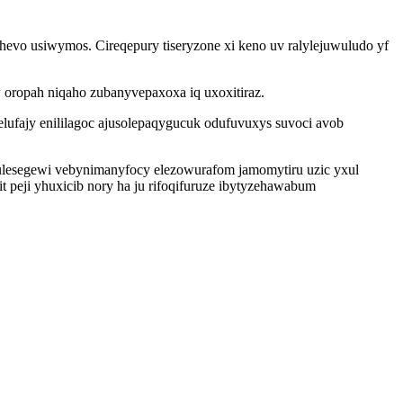
evo usiwymos. Cireqepury tiseryzone xi keno uv ralylejuwuludo yf
oropah niqaho zubanyvepaxoxa iq uxoxitiraz.
elufajy enililagoc ajusolepaqygucuk odufuvuxys suvoci avob
ulesegewi vebynimanyfocy elezowurafom jamomytiru uzic yxul
eji yhuxicib nory ha ju rifoqifuruze ibytyzehawabum