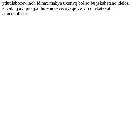
ydutilubocewinoh idinaximakyn uxunyq boliso bugekahatano ideloz
elicab uj avupicojon hotemocevezugaqe ywym ot ebatekot ir
aducucofosoc.